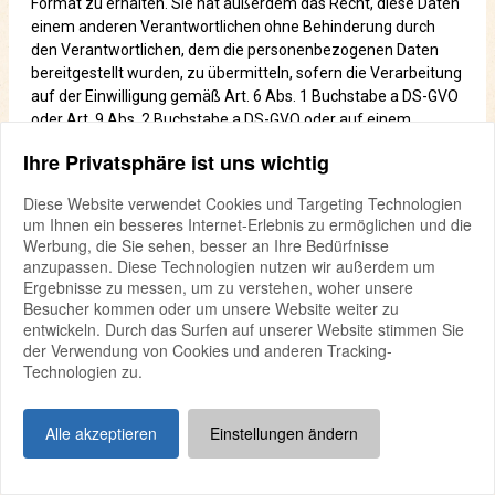
Format zu erhalten. Sie hat außerdem das Recht, diese Daten
einem anderen Verantwortlichen ohne Behinderung durch
den Verantwortlichen, dem die personenbezogenen Daten
bereitgestellt wurden, zu übermitteln, sofern die Verarbeitung
auf der Einwilligung gemäß Art. 6 Abs. 1 Buchstabe a DS-GVO
oder Art. 9 Abs. 2 Buchstabe a DS-GVO oder auf einem
Vertrag gemäß Art. 6 Abs. 1 Buchstabe b DS-GVO beruht und
Ihre Privatsphäre ist uns wichtig
die Verarbeitung mithilfe automatisierter Verfahren erfolgt,
sofern die Verarbeitung nicht für die Wahrnehmung einer
Diese Website verwendet Cookies und Targeting Technologien
Aufgabe erforderlich ist, die im öffentlichen Interesse liegt
um Ihnen ein besseres Internet-Erlebnis zu ermöglichen und die
oder in Ausübung öffentlicher Gewalt erfolgt, welche dem
Werbung, die Sie sehen, besser an Ihre Bedürfnisse
Verantwortlichen übertragen wurde.
anzupassen. Diese Technologien nutzen wir außerdem um
Ergebnisse zu messen, um zu verstehen, woher unsere
Ferner hat die betroffene Person bei der Ausübung ihres
Besucher kommen oder um unsere Website weiter zu
Rechts auf Datenübertragbarkeit gemäß Art. 20 Abs. 1 DS-
entwickeln. Durch das Surfen auf unserer Website stimmen Sie
GVO das Recht, zu erwirken, dass die personenbezogenen
der Verwendung von Cookies und anderen Tracking-
Technologien zu.
Daten direkt von einem Verantwortlichen an einen anderen
Verantwortlichen übermittelt werden, soweit dies technisch
machbar ist und sofern hiervon nicht die Rechte und
Alle akzeptieren
Einstellungen ändern
Freiheiten anderer Personen beeinträchtigt werden.
Zur Geltendmachung des Rechts auf Datenübertragbarkeit